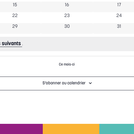
0 évènements
0 évènements
0 évène
15
16
17
0 évènements
0 évènements
0 évène
22
23
24
0 évènements
0 évènements
0 évène
29
30
31
 suivants
.
Ce mois-ci
S’abonner au calendrier