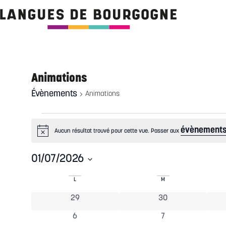
Animations
Évènements
Animations
évènements
Aucun résultat trouvé pour cette vue. Passer aux
Notice
01/07/2026
Sélectionnez
une
Calendrier
L
M
date.
0 évènements
0 évènements
29
30
de
0 évènements
0 évènements
6
7