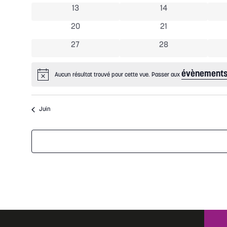
Évènements
0 évènements
0 évènements
13
14
0 évènements
0 évènements
20
21
0 évènements
0 évènements
27
28
évènements
Aucun résultat trouvé pour cette vue. Passer aux
Notice
Juin