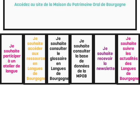
Accédez au site de la Maison du Patrimoine Oral de Bourgogne
Je
Je
Je
Je
souhaite
souhaite
souhaite
Je
souhaite
Je
accéder
consulter
suivre
souhaite
consulter
souhaite
aux
le
les
participer
la base
recevoir
ressources
glossaire
actualités
à un
de
la
en
en
des
atelier de
données
newsletter
Langues
Langues
Langues
langue
de la
de
de
de
MPOB
Bourgogne
Bourgogne
Bourgogne