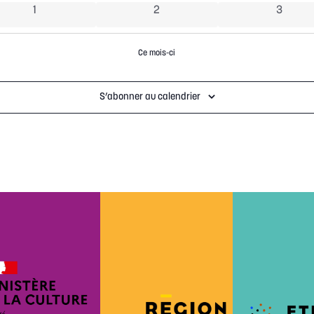
0 évènements
0 évènements
0 évèn
1
2
3
Ce mois-ci
S’abonner au calendrier