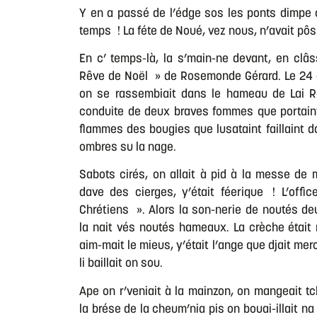
Y en a passé de l’édge sos les ponts dimpe 
temps ! La féte de Noué, vez nous, n’avait pôs
En c’ temps-là, la s’main-ne devant, en clâ
Rêve de Noël » de Rosemonde Gérard. Le 24 d
on se rassembiait dans le hameau de Lai Ro
conduite de deux braves fommes que portaint
flammes des bougies que lusataint faillaint 
ombres su la nage.
Sabots cirés, on allait à pid à la messe de min
dave des cierges, y’était féerique ! L’offi
Chrétiens ». Alors la son-nerie de noutés d
la nait vés noutés hameaux. La crèche était 
aim-mait le mieus, y’était l’ange que djait mer
li baillait on sou.
Ape on r’veniait à la mainzon, on mangeait 
la brése de la cheum’nia pis on bouai-illait n