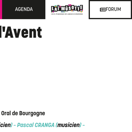
AGENDA
FORUM
l'Avent
e Oral de Bourgogne
cien
) – Pascal CRANGA (
musicien
) –