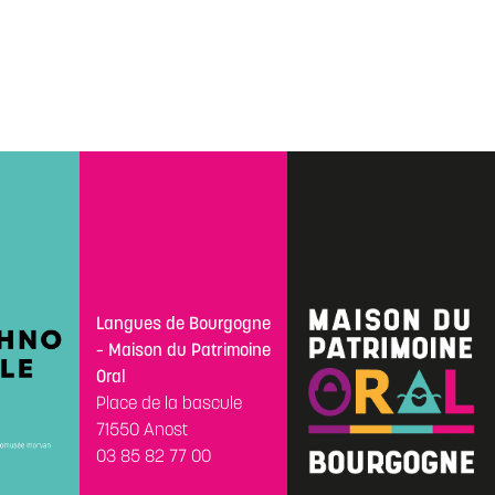
Langues de Bourgogne
– Maison du Patrimoine
Oral
Place de la bascule
71550 Anost
03 85 82 77 00