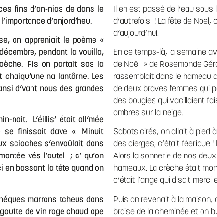
ces fins d’an-nias de dans le
Il en est passé de l’eau sous
 l’importance d’onjord’heu.
d’autrefois ! La fête de Noël,
d’aujourd’hui.
sse, on appreniait le poème «
écembre, pendant la vouilla,
En ce temps-là, la semaine a
èche. Pis on partait sos la
de Noël » de Rosemonde Gérar
 chaiqu’une na lantârne. Les
rassemblait dans le hameau de
dansi d’vant nous des grandes
de deux braves femmes qui po
des bougies qui vacillaient f
ombres sur la neige.
-nait. L’éillis’ était all’mée
ce se finissait dave « Minuit
Sabots cirés, on allait à pied 
eux scioches s’envoûlait dans
des cierges, c’était féerique !
montée vés l’autel ; c’ qu’on
Alors la sonnerie de nos deux
ci en bassant la téte quand on
hameaux. La crèche était monté
c’était l’ange qui disait merci
tchéques marrons tcheus dans
Puis on revenait à la maison,
a goutte de vin roge chaud ape
braise de la cheminée et on b