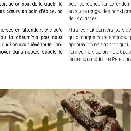
it su on coin de la traub’ille
pour se réchauffer. Le lendema
es cœurs en pain d’épice, na
en sucre rouge, des bonshom
deux oranges.
énervés en attendant c’le qu’a
Mais les huit derniers jours d
 pou la cheum’nia pou nous
qui a marqué notre enfance, q
quai on avait rêvé toute l’an-
apporter on ne sait trop quoi,
rouver dans noutés sabots le
l’année mais qu’on n’était pa
lendemain matin : le Père Janv