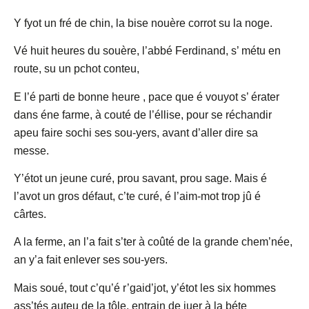
Y fyot un fré de chin, la bise nouère corrot su la noge.
Vé huit heures du souère, l’abbé Ferdinand, s’ métu en
route, su un pchot conteu,
E l’é parti de bonne heure , pace que é vouyot s’ érater
dans éne farme, à couté de l’éllise, pour se réchandir
apeu faire sochi ses sou-yers, avant d’aller dire sa
messe.
Y’étot un jeune curé, prou savant, prou sage. Mais é
l’avot un gros défaut, c’te curé, é l’aim-mot trop jû é
cârtes.
A la ferme, an l’a fait s’ter à coûté de la grande chem’née,
an y’a fait enlever ses sou-yers.
Mais soué, tout c’qu’é r’gaid’jot, y’étot les six hommes
ass’tés auteu de la tôle, entrain de juer à la béte