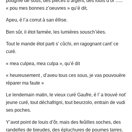
pougnie de sous, des pièces d’argent, des louis d’ôr …..
« pou mes bonnes z’oeuvres » qu’é dit.
Apeu, é l’a corrut à san éllise.
Ben sûr, il étot farmée, les lumières sousch’iées.
Tout le mande étot parti s’ cûchi, en ragognant cant’ ce
curé.
« mea culpea, mea culpa », qu’é dit
« heureusement , d’aveu tous ces sous, je vas pouvouère
réparer ma faute »
Le lendemain matin, le vieux curé Gaufre, é l’ a trouvé not’
jeune curé, tout déchafrigni,
tout beurzolo, entrain de vudi
ses poches.
Y’avot point de louis d’ôr, mais des feûilles soches, des
randelles de bieudes,
des épluchures de poumes tarres.