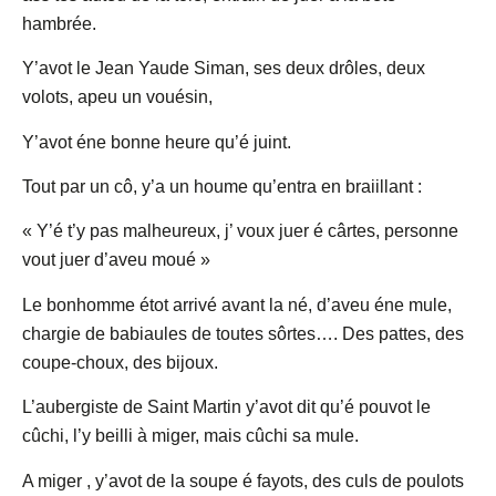
hambrée.
Y’avot le Jean Yaude Siman, ses deux drôles, deux
volots, apeu un vouésin,
Y’avot éne bonne heure qu’é juint.
Tout par un cô, y’a un houme qu’entra en braiillant :
« Y’é t’y pas malheureux, j’ voux juer é cârtes, personne
vout juer d’aveu moué »
Le bonhomme étot arrivé avant la né, d’aveu éne mule,
chargie de babiaules de toutes sôrtes…. Des pattes, des
coupe-choux, des bijoux.
L’aubergiste de Saint Martin y’avot dit qu’é pouvot le
cûchi, l’y beilli à miger, mais cûchi sa mule.
A miger , y’avot de la soupe é fayots, des culs de poulots