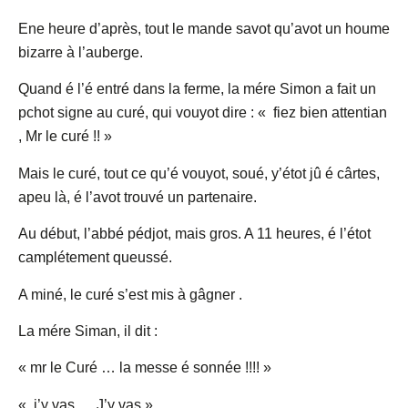
Ene heure d’après, tout le mande savot qu’avot un houme
bizarre à l’auberge.
Quand é l’é entré dans la ferme, la mére Simon a fait un
pchot signe au curé,
qui vouyot dire : « fiez bien attentian
, Mr le curé !! »
Mais le curé, tout ce qu’é vouyot, soué, y’étot jû é cârtes,
apeu là, é l’avot trouvé un partenaire.
Au début, l’abbé pédjot, mais gros. A 11 heures, é l’étot
camplétement queussé.
A miné, le curé s’est mis à gâgner .
La mére Siman, il dit :
« mr le Curé … la messe é sonnée !!!! »
« j’y vas…. J’y vas »