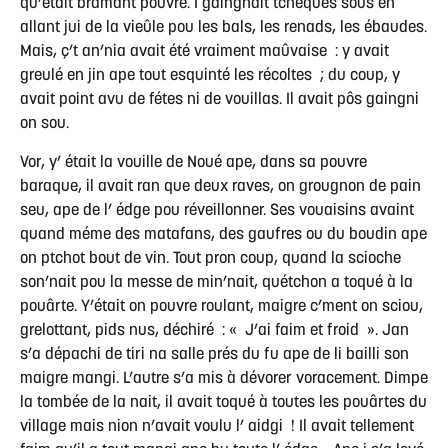
qu’était brâmant pouvre. I gaingnait tchèques sous en
allant jui de la vieûle pou les bals, les renads, les ébaudes.
Mais, ç’t an’nia avait été vraiment maûvaise : y avait
greulé en jin ape tout esquinté les récoltes ; du coup, y
avait point avu de fétes ni de vouillas. Il avait pôs gaingni
on sou.
Vor, y’ était la vouille de Noué ape, dans sa pouvre
baraque, il avait ran que deux raves, on grougnon de pain
seu, ape de l’ édge pou réveillonner. Ses vouaisins avaint
quand méme des matafans, des gaufres ou du boudin ape
on ptchot bout de vin. Tout pron coup, quand la scioche
son’nait pou la messe de min’nait, quétchon a toqué à la
pouârte. Y’était on pouvre roulant, maigre c’ment on sciou,
grelottant, pids nus, déchiré : « J’ai faim et froid ». Jan
s’a dépachi de tiri na salle prés du fu ape de li bailli son
maigre mangi. L’autre s’a mis à dévorer voracement. Dimpe
la tombée de la nait, il avait toqué à toutes les pouârtes du
village mais nion n’avait voulu l’ aidgi ! Il avait tellement