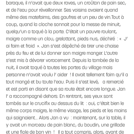
baraque, il n’avait que deux raves, un croûton de pain sec,
et de l’eau pour réveillonner. Ses voisins avaient quand
même des matefaims, des gaufres et un peu de vin.Tout à
coup, quand la cloche sonnait pour la messe de minuit,
quelqu’un a toqué à la porte. C’était un pauvre roulant,
maigre comme un clou, grelottant, pieds nus, déchiré : « J’
ai faim et froid ». Jan s’est dépêché de tirer une chaise
près du feu et de lui donner son maigre manger. L’autre
s’est mis à dévorer voracement. Depuis la tombée de la
nuit, il avait toqué à toutes les portes du village mais
personne n’avait voulu l’ aider ! Il avait tellement faim qu’il a
tout mangé et bu toute l’eau. Puis il s’est levé, a remercié
et est parti en disant que sa route était encore longue. Jan
l’ a raccompagné dehors. En rentrant, ses yeux sont
tombés sur le crucifix au dessus du lit : oui, c’était bien le
même corps maigre, le même visage, les pieds et les mains
qui saignaient… Alors Jan a vu : maintenant, sur la table, il
y avait un morceau de pain blanc, du boudin, une grillade
et une fiole de bon vin ! Il a tout compris, alors, avant de