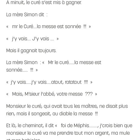
A minuit, le curé s’est mis à gagner.
La mère Simon dit :
« mr le Curé….la messe est sonnée !!! »
« j’y vais…. J’y vais …. »
Mais il gagnait toujours.
La mère Simon : « Mr le curé……la messe est
sonnée…… !!! »
« j’y vais……j’y vais…..atout, ratatout !!!! »
« Mais, M’sieur l’abbé, votre messe ??? »
Monsieur le curé, qui avait tous les maîtres, ne disait plus
rien, mais il songeait, au diable la messe !!!
Et là, le cheminot, il dit « foi de Méphis………, j’crois bien que
monsieur le curé va me prendre tout mon argent, ma mule