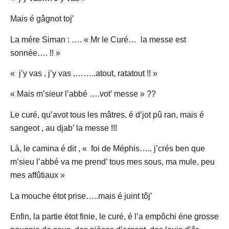
Mais é gâgnot toj’
La mére Siman : …. « Mr le Curé… la messe est
sonnée…. !! »
« j’y vas , j’y vas ,……..atout, ratatout !! »
« Mais m’sieur l’abbé ….vot’ messe » ??
Le curé, qu’avot tous les mâtres, é d’jot pû ran, mais é
sangeot , au djab’ la messe !!!
Là, le camina é dit , « foi de Méphis….. j’crés ben que
m’sieu l’abbé va me prend’ tous mes sous, ma mule, peu
mes affûtiaux »
La mouche étot prise…..mais é juint tôj’
Enfin, la partie étot finie, le curé, é l’a empôchi éne grosse