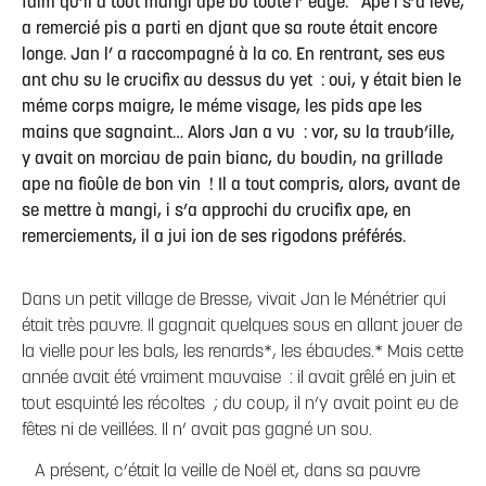
faim qu’il a tout mangi ape bu toute l’ édge. Ape i s’a levé,
a remercié pis a parti en djant que sa route était encore
longe. Jan l’ a raccompagné à la co. En rentrant, ses eus
ant chu su le crucifix au dessus du yet : oui, y était bien le
méme corps maigre, le méme visage, les pids ape les
mains que sagnaint… Alors Jan a vu : vor, su la traub’ille,
y avait on morciau de pain bianc, du boudin, na grillade
ape na fioûle de bon vin ! Il a tout compris, alors, avant de
se mettre à mangi, i s’a approchi du crucifix ape, en
remerciements, il a jui ion de ses rigodons préférés.
Dans un petit village de Bresse, vivait Jan le Ménétrier qui
était très pauvre. Il gagnait quelques sous en allant jouer de
la vielle pour les bals, les renards*, les ébaudes.* Mais cette
année avait été vraiment mauvaise : il avait grêlé en juin et
tout esquinté les récoltes ; du coup, il n’y avait point eu de
fêtes ni de veillées. Il n’ avait pas gagné un sou.
A présent, c’était la veille de Noël et, dans sa pauvre