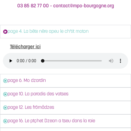
03 85 82 77 00 – contact@mpo-bourgogne.org
page 4. La bēte nēre apeu le ch'tit moton
Télécharger ici
page 6. Mo dzardin
page 10. La paradis des vatses
page 12. Les frōmâdzes
page 16. Le ptçhet Dzean a tseu dans la raie