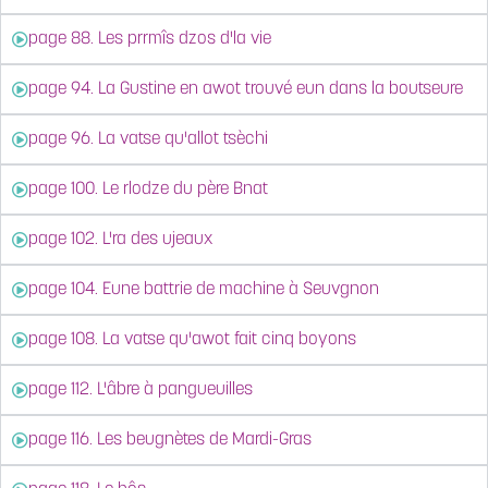
page 88. Les prrmîs dzos d'la vie
page 94. La Gustine en awot trouvé eun dans la boutseure
page 96. La vatse qu'allot tsèchi
page 100. Le rlodze du père Bnat
page 102. L'ra des ujeaux
page 104. Eune battrie de machine à Seuvgnon
page 108. La vatse qu'awot fait cinq boyons
page 112. L'âbre à pangueuilles
page 116. Les beugnètes de Mardi-Gras