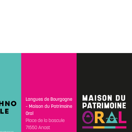
Langues de Bourgogne
– Maison du Patrimoine
Oral
Place de la bascule
71550 Anost