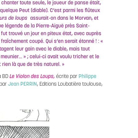
 chanter toute seule, le joueur de panse était,
uelque Peut (diable). C’est parmi les flûteux
rs de loups
assurait-on dans le Morvan, et
que légende de la Pierre-Aiguë près Saint-
 fut trouvé un jour en piteux état, avec auprès
fraîchement coupé. Qui s’en serait étonné ! : «
tagent leur gain avec le diable, mais tout
meunier… » ; celui-ci avait voulu tricher et le
t rien là que de très naturel. »
la BD
Le Violon des Loups,
écrite par
Philippe
 par
Jean PERRIN
, Editions Loubatière toulouse,