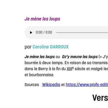
Je mène les loups
par
Caroline DARROUX
Je mène les loups
ou
Dz’y meune les loups
(« J’
bourrée à deux temps. En raison de sa transmissi
e
dans le Berry à la fin du
XIX
siècle et malgré le
et bourbonnaise.
Wikipedia
https://www.profs-edi
Sources
et
Vers