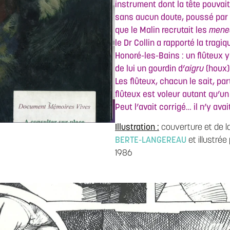
instrument dont la tête pouvait
sans aucun doute, poussé par q
que le Malin recrutait les
meneu
le Dr Collin a rapporté la tragi
Honoré-les-Bains : un flûteux y
de lui un gourdin d’
aigru
(houx) 
Les flûteux, chacun le sait, par
flûteux est voleur autant qu’un 
Peut l’avait corrigé… il n’y avai
Illustration :
couverture et de 
BERTE-LANGEREAU
et illustrée
1986