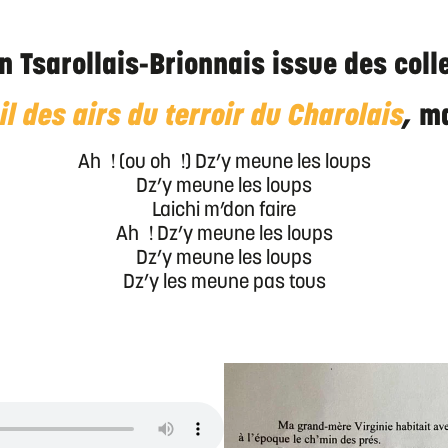
n Tsarollais-Brionnais issue des coll
l des airs du terroir du Charolais
,
ma
Ah ! (ou oh !) Dz’y meune les loups
Dz’y meune les loups
Laichi m’don faire
Ah ! Dz’y meune les loups
Dz’y meune les loups
Dz’y les meune pas tous