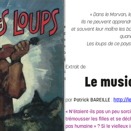
«
Dans le Morvan, l
Ils ne peuvent apprendr
et souvent leur maître les ba
quand
Les loups de ce pays
Extrait de
Le music
http://
par
Patrick BAREILLE
:
« N’étaient-ils pas un peu sorc
trémousser les filles et se déch
pas humaine » ? Si le vielleux 