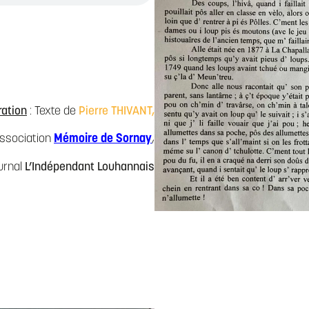
ration
: Texte de
Pierre THIVANT,
Mémoire de Sornay
ssociation
,
urnal
L’Indépendant Louhannais