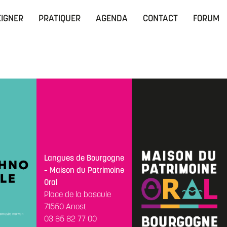
IGNER
PRATIQUER
AGENDA
CONTACT
FORUM
Langues de Bourgogne
– Maison du Patrimoine
Oral
Place de la bascule
71550 Anost
03 85 82 77 00