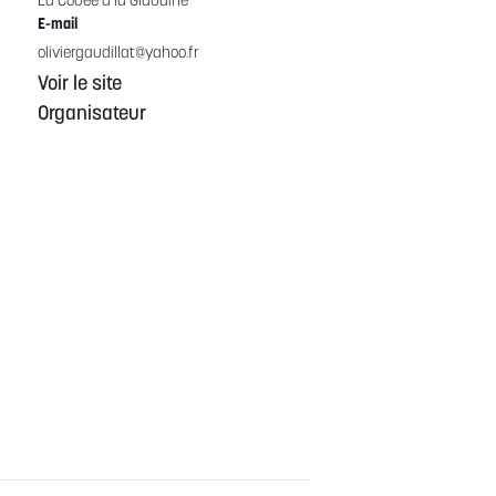
La Couée d’la Glaudine
E-mail
oliviergaudillat@yahoo.fr
Voir le site
Organisateur