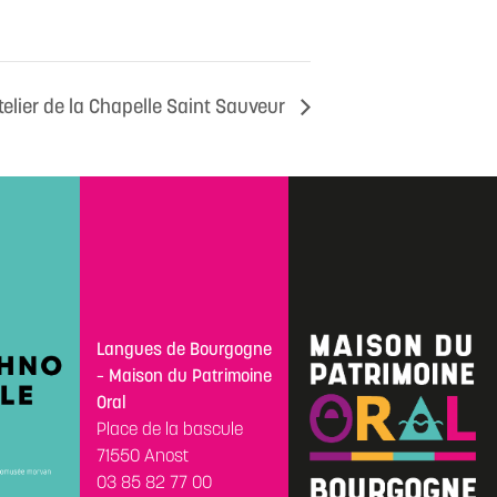
telier de la Chapelle Saint Sauveur
Langues de Bourgogne
– Maison du Patrimoine
Oral
Place de la bascule
71550 Anost
03 85 82 77 00