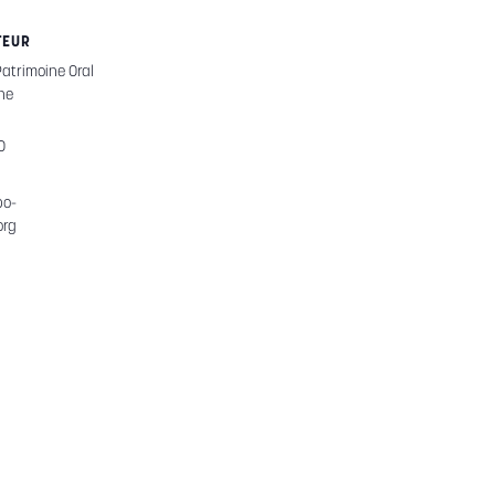
TEUR
atrimoine Oral
ne
0
po-
org