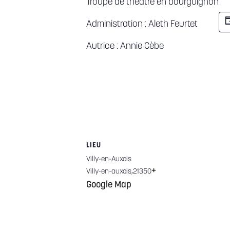
Troupe de théâtre en bourguignon
Administration : Aleth Feurtet
Autrice : Annie Cèbe
LIEU
Villy-en-Auxois
+
Villy-en-auxois
,
21350
Google Map