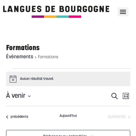
Formations
Évènements
Formations
Aucun résultat trouvé.
Notice
Recherche
Navigati
À venir
Recherche
de
Liste
et
vues
navigation
Sélectionnez
Évèneme
de
une
vues
date.
Évènements
Aujourd’hui
Évènements
suivants
Évènements
précédents